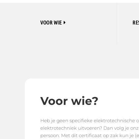
VOOR WIE
RE
Voor wie?
Heb je geen specifieke elektrotechnische 
elektrotechniek uitvoeren? Dan volg je on
persoon. Met dit certificaat op zak kun j