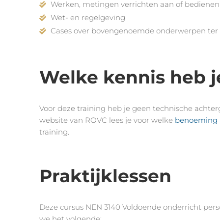
Werken, metingen verrichten aan of bedienen 
Wet- en regelgeving
Cases over bovengenoemde onderwerpen ter vo
Welke kennis heb j
Voor deze training heb je geen technische achter
website van ROVC lees je voor welke
benoeming
training.
Praktijklessen
Deze cursus NEN 3140 Voldoende onderricht perso
we het volgende: