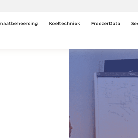
imaatbeheersing
Koeltechniek
FreezerData
Se