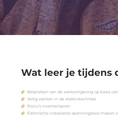
Wat leer je tijdens
Bespreken van de werkomgeving op basis va
Veilig werken in de elektrotechniek
Risico’s inventariseren
Elektrische installaties spanningsloos maken 