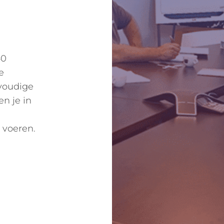
40
e
nvoudige
n je in
 voeren.