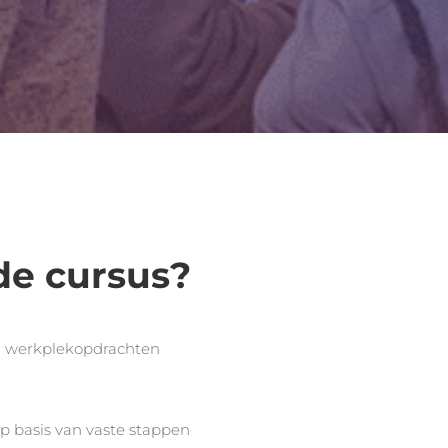
 de cursus?
n werkplekopdrachten
op basis van vaste stappen