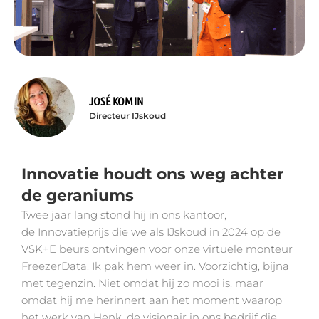
JOSÉ KOMIN
Directeur IJskoud
Innovatie houdt ons weg achter
de geraniums
Twee jaar lang stond hij in ons kantoor,
de Innovatieprijs die we als IJskoud in 2024 op de
VSK+E beurs ontvingen voor onze virtuele monteur
FreezerData. Ik pak hem weer in. Voorzichtig, bijna
met tegenzin. Niet omdat hij zo mooi is, maar
omdat hij me herinnert aan het moment waarop
het werk van Henk, de visionair in ons bedrijf die