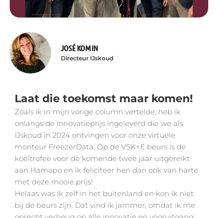
JOSÉ KOMIN
Directeur IJskoud
Laat die toekomst maar komen!
Zoals ik in mijn vorige column vertelde, heb ik
onlangs de Innovatieprijs ingeleverd die we als
IJskoud in 2024 ontvingen voor onze virtuele
monteur FreezerData. Op de VSK+E beurs is de
koeltrofee voor de komende twee jaar uitgereikt
aan Hamapo en ik feliciteer hen dan ook van harte
met deze mooie prijs!
Helaas was ik zelf in het buitenland en kon ik niet
bij de beurs zijn. Dat vind ik jammer, omdat ik me
oprecht verheug op alle innovatie en vooruitgang