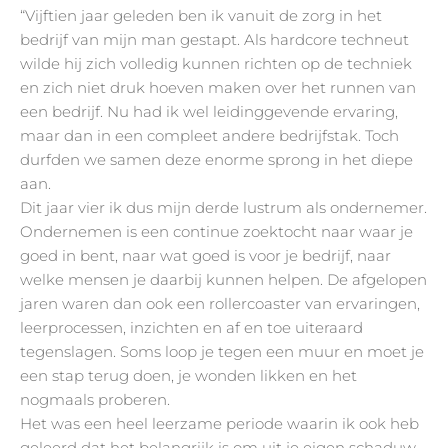
“Vijftien jaar geleden ben ik vanuit de zorg in het
bedrijf van mijn man gestapt. Als hardcore techneut
wilde hij zich volledig kunnen richten op de techniek
en zich niet druk hoeven maken over het runnen van
een bedrijf. Nu had ik wel leidinggevende ervaring,
maar dan in een compleet andere bedrijfstak. Toch
durfden we samen deze enorme sprong in het diepe
aan.
Dit jaar vier ik dus mijn derde lustrum als ondernemer.
Ondernemen is een continue zoektocht naar waar je
goed in bent, naar wat goed is voor je bedrijf, naar
welke mensen je daarbij kunnen helpen. De afgelopen
jaren waren dan ook een rollercoaster van ervaringen,
leerprocessen, inzichten en af en toe uiteraard
tegenslagen. Soms loop je tegen een muur en moet je
een stap terug doen, je wonden likken en het
nogmaals proberen.
Het was een heel leerzame periode waarin ik ook heb
geleerd dat het belangrijk is om uit je eigen schaduw