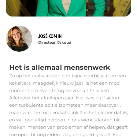
JOSÉ KOMIN
Directeur IJskoud
Het is allemaal mensenwerk
Zo op het raakvlak van een bijna voorbij jaar en een
kakelvers, maagdelijk nieuw jaar, is het een mooi
moment om even terug én vooruit te kijken.
Allereerst het afgelopen jaar. Het was bij IJskoud
een turbulente editie (zometeen meer daarover),
maar wat me toch vooral bijblijft is het plezier dat ik,
en wij, nog altijd hebben in ons werk. Klanten blij
maken, mensen van problemen af helpen, dat geeft
me oprecht nog iedere dag een goed gevoel. Een