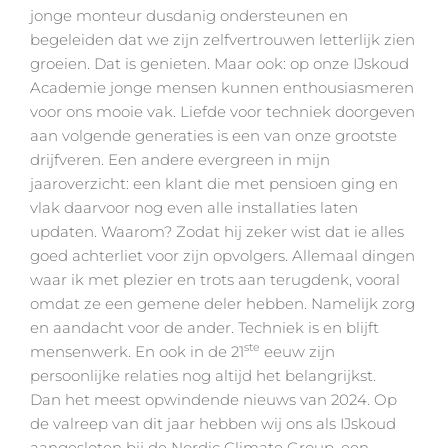
jonge monteur dusdanig ondersteunen en
begeleiden dat we zijn zelfvertrouwen letterlijk zien
groeien. Dat is genieten. Maar ook: op onze IJskoud
Academie jonge mensen kunnen enthousiasmeren
voor ons mooie vak. Liefde voor techniek doorgeven
aan volgende generaties is een van onze grootste
drijfveren. Een andere evergreen in mijn
jaaroverzicht: een klant die met pensioen ging en
vlak daarvoor nog even alle installaties laten
updaten. Waarom? Zodat hij zeker wist dat ie alles
goed achterliet voor zijn opvolgers. Allemaal dingen
waar ik met plezier en trots aan terugdenk, vooral
omdat ze een gemene deler hebben. Namelijk zorg
en aandacht voor de ander. Techniek is en blijft
ste
mensenwerk. En ook in de 21
eeuw zijn
persoonlijke relaties nog altijd het belangrijkst.
Dan het meest opwindende nieuws van 2024. Op
de valreep van dit jaar hebben wij ons als IJskoud
aangesloten bij de Nordic Climate Group, een