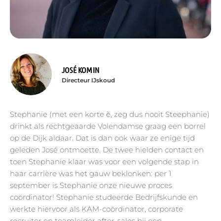
JOSÉ KOMIN
Directeur IJskoud
Stephanie (met een korte è, zeg dus nooit Steephanie)
drinkt als rechtgeaarde Volendamse graag een borrel
op de Dijk aldaar. Dat is dan ook waar ze enige tijd
geleden José ontmoette. De twee hielden contact en
toen Stephanie klaar was voor een volgende stap in
haar carrière was het gauw beklonken: per 1
september is Stephanie onze nieuwe proces
coördinator! Stephanie studeerde Bedrijfskunde en
werkte hiervoor als KAM-coördinator, corporate
recruiter en teamleider after-sales bij een