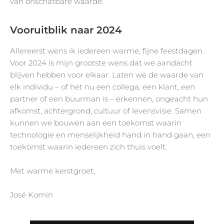
van onschatbare waarde.
Vooruitblik naar 2024
Allereerst wens ik iedereen warme, fijne feestdagen.
Voor 2024 is mijn grootste wens dat we aandacht
blijven hebben voor elkaar. Laten we de waarde van
elk individu – of het nu een collega, een klant, een
partner of een buurman is – erkennen, ongeacht hun
afkomst, achtergrond, cultuur of levensvisie. Samen
kunnen we bouwen aan een toekomst waarin
technologie en menselijkheid hand in hand gaan, een
toekomst waarin iedereen zich thuis voelt.
Met warme kerstgroet,
José Komin